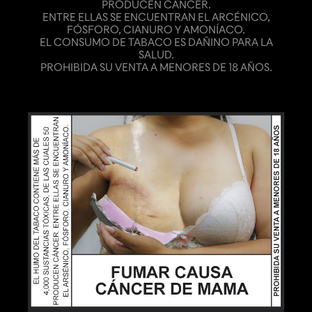
PRODUCEN CÁNCER.
ENTRE ELLAS SE ENCUENTRAN EL ARCÉNICO,
FÓSFORO, CIANURO Y AMONÍACO.
EL CONSUMO DE TABACO ES DAÑINO PARA LA
SALUD.
PROHIBIDA SU VENTA A MENORES DE 18 AÑOS.