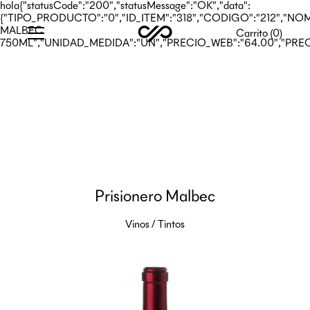
hola{"statusCode":"200","statusMessage":"OK","data":
{"TIPO_PRODUCTO":"0","ID_ITEM":"318","CODIGO":"212","
MALBEC
Carrito (
0
)
750ML","UNIDAD_MEDIDA":"UN","PRECIO_WEB":"64.00","PRE
Prisionero Malbec
Vinos
/
Tintos